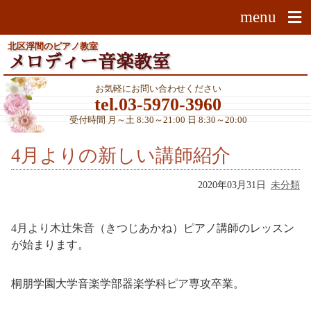
メ
menu
ニ
ュ
北区浮間のピアノ教室
ー
メロディー音楽教室
を
お気軽にお問い合わせください
開
tel.
03-5970-3960
く
受付時間 月～土 8:30～21:00 日 8:30～20:00
4月よりの新しい講師紹介
2020年03月31日
未分類
4月より木辻朱音（きつじあかね）ピアノ講師のレッスン
が始まります。
桐朋学園大学音楽学部器楽学科ピア専攻卒業。